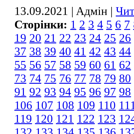
13.09.2021 | Aдмін |
Чит
Сторінки:
1
2
3
4
5
6
7
19
20
21
22
23
24
25
26
37
38
39
40
41
42
43
44
55
56
57
58
59
60
61
62
73
74
75
76
77
78
79
80
91
92
93
94
95
96
97
98
106
107
108
109
110
11
119
120
121
122
123
12
132
133
134
135
136
13