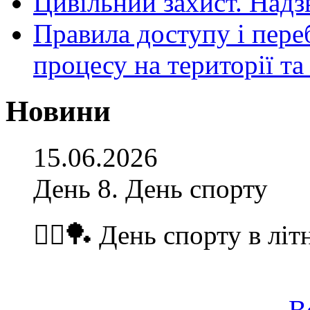
Цивільний захист. Надз
Правила доступу і пере
процесу на території т
Новини
15.06.2026
День 8. День спорту
🏃‍♂️🏓 День спорту в літ
В