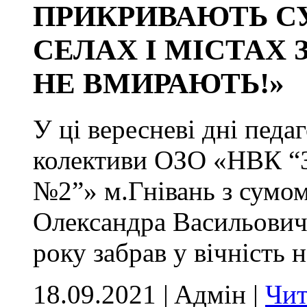
ПРИКРИВАЮТЬ С
СЕЛАХ І МІСТАХ 
НЕ ВМИРАЮТЬ!»
У ці вересневі дні педа
колективи ОЗО «НВК “ЗЗ
№2”» м.Гнівань з сумом
Олександра Васильович
року забрав у вічність
18.09.2021 | Aдмін |
Чит