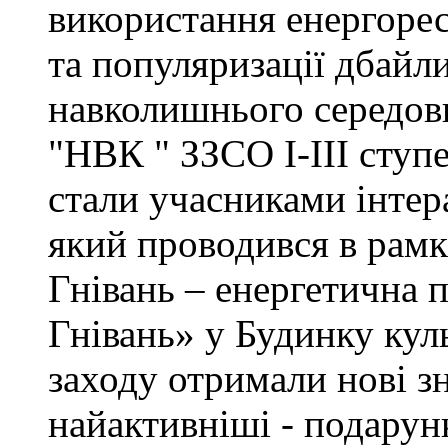
використання енергоресу
та популяризації дбайл
навколишнього середови
"НВК " ЗЗСО І-ІІІ ступе
стали учасниками інтер
який проводився в рам
Гнівань – енергетична п
Гнівань» у Будинку куль
заходу отримали нові зн
найактивніші - подарун