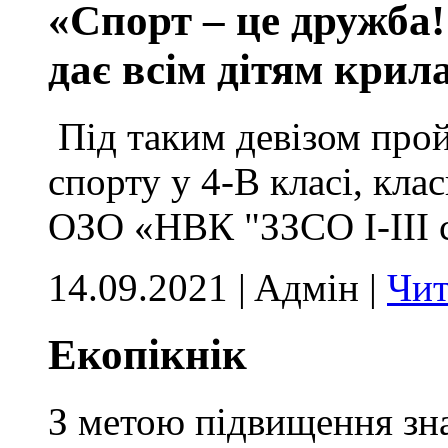
«Спорт – це дружба!
дає всім дітям крил
Під таким девізом прой
спорту у 4-В класі, кла
ОЗО «НВК "ЗЗСО І-ІІІ с
14.09.2021 | Aдмін |
Чит
Екопікнік
З метою підвищення зн