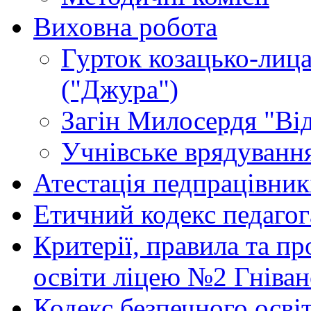
Виховна робота
Гурток козацько-лица
("Джура")
Загін Милосердя "Від
Учнівське врядуванн
Атестація педпрацівник
Етичний кодекс педагог
Критерії, правила та п
освіти ліцею №2 Гніван
Кодекс безпечного осві