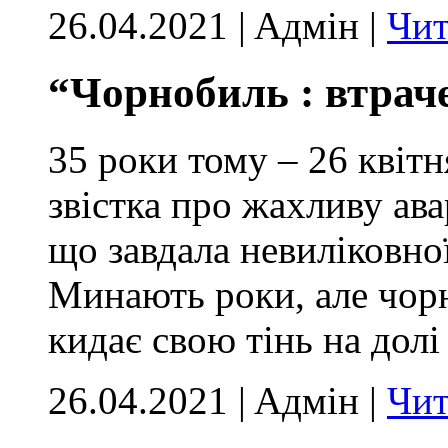
26.04.2021 | Aдмін |
Чит
“Чорнобиль : втраче
35 роки тому – 26 квітн
звістка про жахливу ав
що завдала невиліковно
Минають роки, але чорн
кидає свою тінь на долі
26.04.2021 | Aдмін |
Чит