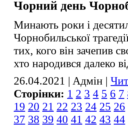
Чорний день Чорноб
Минають роки і десятил
Чорнобильської трагеді
тих, кого він зачепив с
хто народився далеко ві
26.04.2021 | Aдмін |
Чит
Сторінки:
1
2
3
4
5
6
7
19
20
21
22
23
24
25
26
37
38
39
40
41
42
43
44