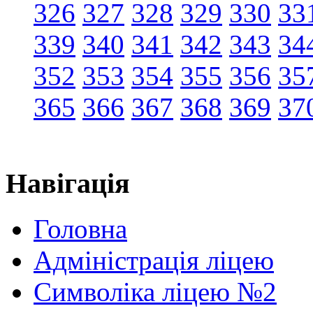
326
327
328
329
330
33
339
340
341
342
343
34
352
353
354
355
356
35
365
366
367
368
369
37
Навігація
Головна
Адміністрація ліцею
Символіка ліцею №2