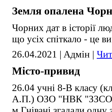
Земля опалена Чор
Чорних дат в історії л
що усіх спіткало - це 
26.04.2021 | Aдмін |
Чит
Місто-привид
26.04 учні 8-В класу (
А.П.) ОЗО "НВК "ЗЗСО І
м.Гнівані згадали одну