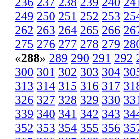
236
237
238
239
240
24
249
250
251
252
253
25
262
263
264
265
266
26
275
276
277
278
279
28
«
288
»
289
290
291
292
300
301
302
303
304
30
313
314
315
316
317
31
326
327
328
329
330
33
339
340
341
342
343
34
352
353
354
355
356
35