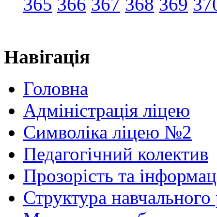
365
366
367
368
369
37
Навігація
Головна
Адміністрація ліцею
Символіка ліцею №2
Педагогічний колектив
Прозорість та інформац
Структура навчального