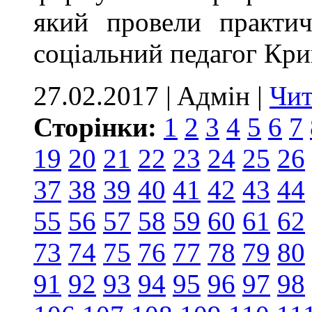
який провели практи
соціальний педагог Кр
27.02.2017 | Aдмін |
Чит
Сторінки:
1
2
3
4
5
6
7
19
20
21
22
23
24
25
26
37
38
39
40
41
42
43
44
55
56
57
58
59
60
61
62
73
74
75
76
77
78
79
80
91
92
93
94
95
96
97
98