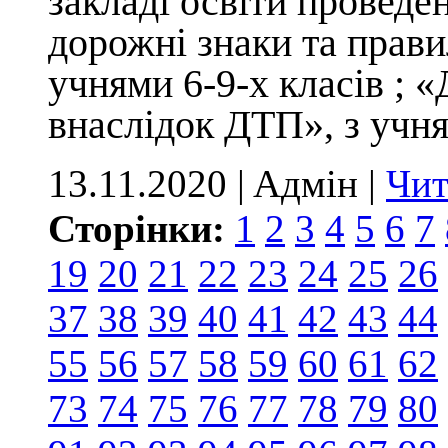
закладі освіти проведе
дорожні знаки та прави
учнями 6-9-х класів ;
«
внаслідок ДТП», з
учня
13.11.2020 | Aдмін |
Чит
Сторінки:
1
2
3
4
5
6
7
19
20
21
22
23
24
25
26
37
38
39
40
41
42
43
44
55
56
57
58
59
60
61
62
73
74
75
76
77
78
79
80