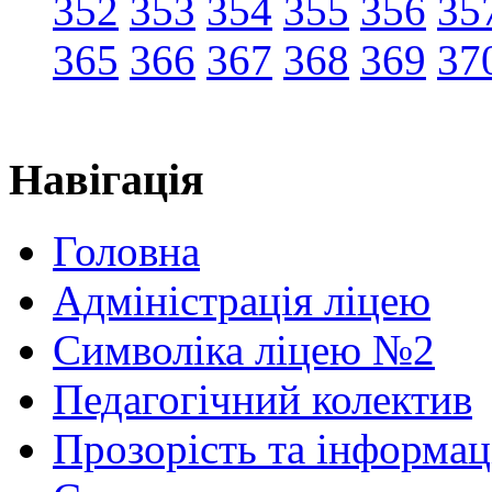
352
353
354
355
356
35
365
366
367
368
369
37
Навігація
Головна
Адміністрація ліцею
Символіка ліцею №2
Педагогічний колектив
Прозорість та інформац