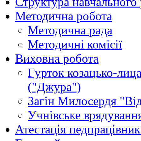
Структура навчального
Методична робота
Методична рада
Методичні комісії
Виховна робота
Гурток козацько-лица
("Джура")
Загін Милосердя "Від
Учнівське врядуванн
Атестація педпрацівник