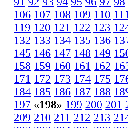
91
92
93
94
95
96
97
98
106
107
108
109
110
11
119
120
121
122
123
12
132
133
134
135
136
13
145
146
147
148
149
15
158
159
160
161
162
16
171
172
173
174
175
17
184
185
186
187
188
18
197
«
198
»
199
200
201
209
210
211
212
213
21