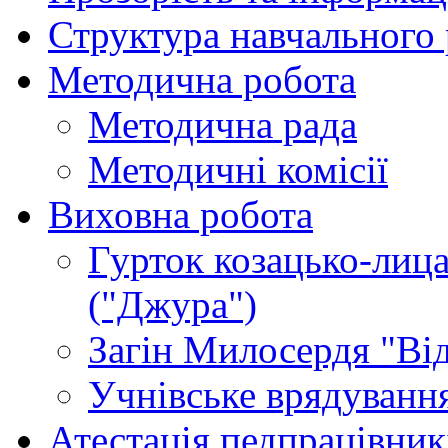
Структура навчального
Методична робота
Методична рада
Методичні комісії
Виховна робота
Гурток козацько-лица
("Джура")
Загін Милосердя "Від
Учнівське врядуванн
Атестація педпрацівник