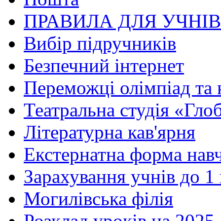
ПРАВИЛА ДЛЯ УЧНІ
Вибір підручників
Безпечний інтернет
Переможці олімпіад та 
Театральна студія «Гло
Літературна кав'ярня
Екстернатна форма нав
Зарахування учнів до 1
Могилівська філія
Розклад уроків на 2025-