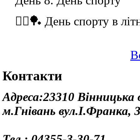
День 8. День спорту
🏃‍♂️🏓 День спорту в літ
В
Контакти
Адреса:23310 Вінницька
м.Гнівань вул.І.Франка, 
Тел.: 04355-3-30-71