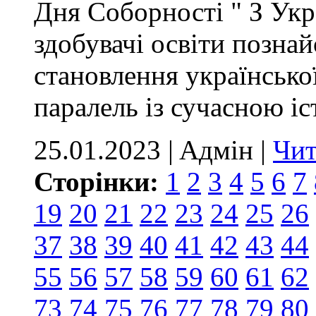
Дня Соборності " З Укра
здобувачі освіти познай
становлення українсько
паралель із сучасною іс
25.01.2023 | Aдмін |
Чит
Сторінки:
1
2
3
4
5
6
7
19
20
21
22
23
24
25
26
37
38
39
40
41
42
43
44
55
56
57
58
59
60
61
62
73
74
75
76
77
78
79
80