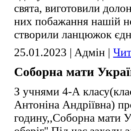
свята, виготовили долон
них побажання нашій нез
створили ланцюжок єдно
25.01.2023 | Aдмін |
Чит
Соборна мати Україна
З учнями 4-А класу(кл
Антоніна Андріївна) п
годину,,Соборна мати Ук
оберіг''.Під час заходу