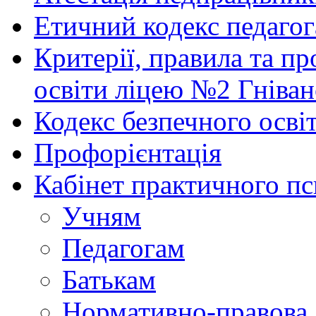
Етичний кодекс педагог
Критерії, правила та п
освіти ліцею №2 Гніван
Кодекс безпечного осві
Профорієнтація
Кабінет практичного пс
Учням
Педагогам
Батькам
Нормативно-правова 