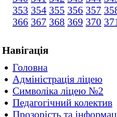
353
354
355
356
357
35
366
367
368
369
370
37
Навігація
Головна
Адміністрація ліцею
Символіка ліцею №2
Педагогічний колектив
Прозорість та інформац