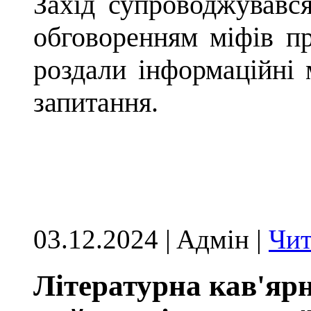
Захід супроводжувавс
обговоренням міфів п
роздали інформаційні м
запитання.
03.12.2024 | Aдмін |
Чит
Літературна кав'ярн