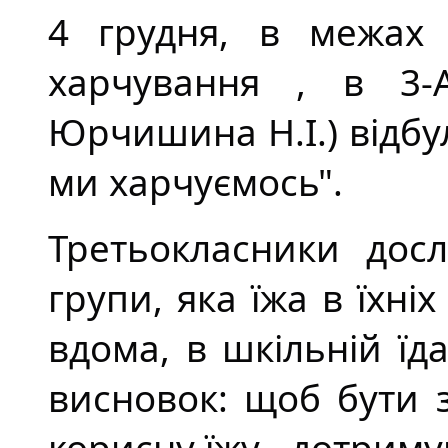
4 грудня, в межах 
харчування , в 3-А
Юрчишина Н.І.) відбу
ми харчуємось".
Третьокласники досл
групи, яка їжа в їхні
вдома, в шкільній їд
висновок: щоб бути 