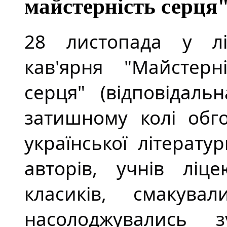
майстерність серця
28 листопада у ліц
кав'ярня "Майстерн
серця" (відповідаль
затишному колі обго
української літерату
авторів, учнів ліце
класиків, смакув
насолоджувались 