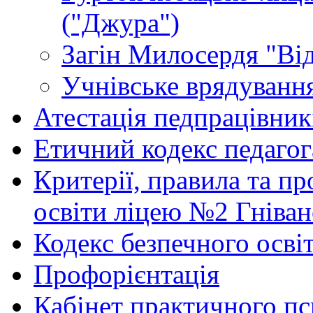
("Джура")
Загін Милосердя "Від
Учнівське врядуванн
Атестація педпрацівник
Етичний кодекс педагог
Критерії, правила та п
освіти ліцею №2 Гніван
Кодекс безпечного осві
Профорієнтація
Кабінет практичного пс