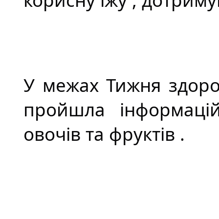
корисну їжу , дотрим
У межах Тижня здоро
пройшла інформаці
овочів та фруктів .