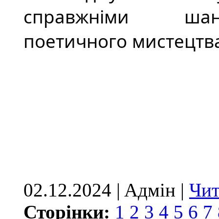
справжніми шану
поетичного мистецтв
02.12.2024 | Aдмін |
Чит
Сторінки:
1
2
3
4
5
6
7