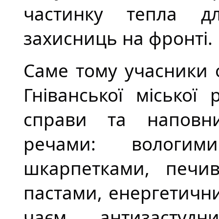
частинку тепла д
захисниць на фронті.
Саме тому учасники 
Гніванської міської
справи та наповн
речами: вологим
шкарпетками, печи
пастами, енергетичн
чаєм, антизастуд