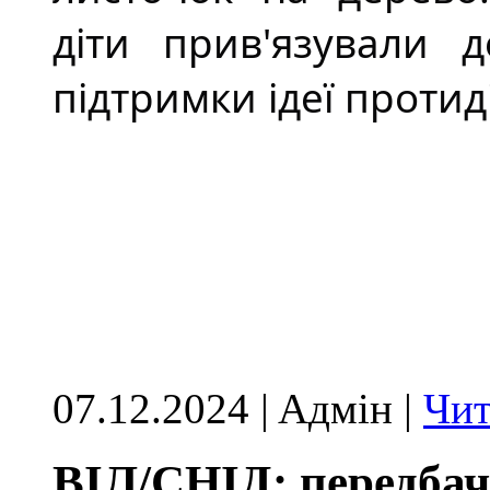
діти прив'язували 
підтримки ідеї протид
07.12.2024 | Aдмін |
Чит
ВІЛ/СНІД: передбач